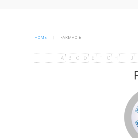
HOME
FARMACIE
A
B
C
D
E
F
G
H
I
J