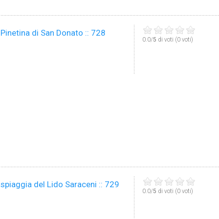
 Pinetina di San Donato :: 728
0.0/
5
di voti (0 voti)
 spiaggia del Lido Saraceni :: 729
0.0/
5
di voti (0 voti)