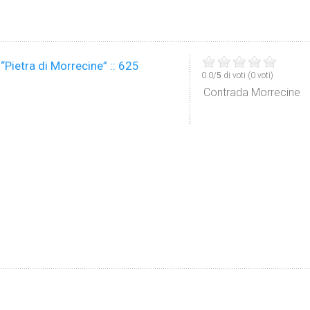
 “Pietra di Morrecine” :: 625
0.0/
5
di voti (0 voti)
Contrada Morrecine