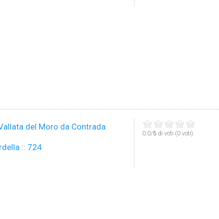
 Vallata del Moro da Contrada
0.0/
5
di voti (0 voti)
rdella :: 724