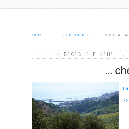
HOME
LUOGHI PUBBLICI
INDICE ALFA
A
B
C
D
E
F
G
H
I
J
... c
La
72