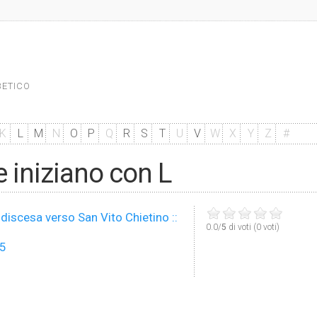
BETICO
K
L
M
N
O
P
Q
R
S
T
U
V
W
X
Y
Z
#
he iniziano con L
 discesa verso San Vito Chietino ::
0.0/
5
di voti (0 voti)
5