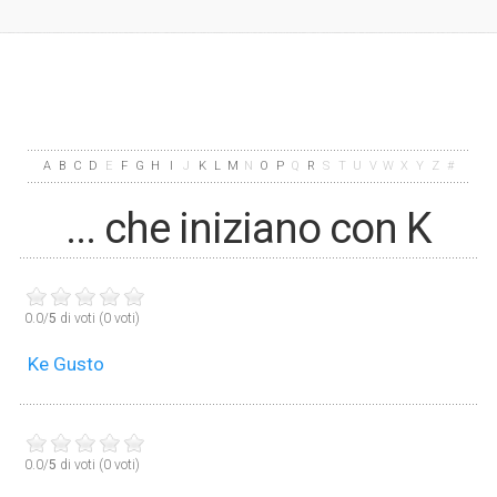
A
B
C
D
E
F
G
H
I
J
K
L
M
N
O
P
Q
R
S
T
U
V
W
X
Y
Z
#
... che iniziano con K
0.0/
5
di voti (0 voti)
Ke Gusto
0.0/
5
di voti (0 voti)