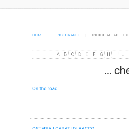
HOME
RISTORANTI
INDICE ALFABETIC
A
B
C
D
E
F
G
H
I
J
... c
On the road
OSTERIA I CARATI DI BACCO