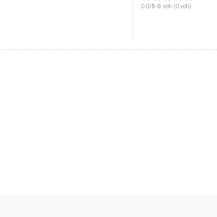
0.0/
5
di voti (0 voti)