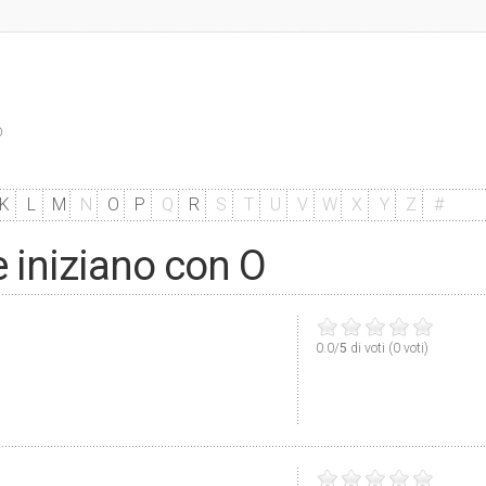
O
K
L
M
N
O
P
Q
R
S
T
U
V
W
X
Y
Z
#
he iniziano con O
0.0/
5
di voti (0 voti)